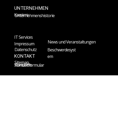
UNTERNEHMEN
Karriere
Unternehmenshistorie
IT Services
News und Veranstaltungen
Impressum
Datenschutz
Beschwerdesyst
KONTAKT
em
Sitemap
Standorte
Kontaktformular