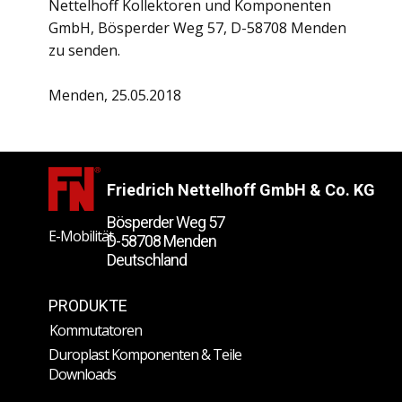
Nettelhoff Kollektoren und Komponenten
GmbH, Bösperder Weg 57, D-58708 Menden
zu senden.
Menden, 25.05.2018
Friedrich Nettelhoff GmbH & Co. KG
Bösperder Weg 57
E-Mobilität
D-58708 Menden
Deutschland
PRODUKTE
Kommutatoren
Duroplast Komponenten & Teile
Downloads