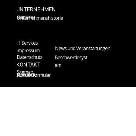
UNTERNEHMEN
Karriere
Unternehmenshistorie
IT Services
News und Veranstaltungen
Impressum
Datenschutz
Beschwerdesyst
KONTAKT
em
Sitemap
Standorte
Kontaktformular