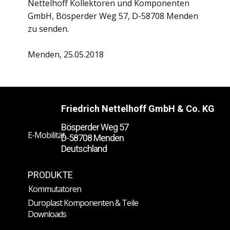
Nettelhoff Kollektoren und Komponenten
GmbH, Bösperder Weg 57, D-58708 Menden
zu senden.
Menden, 25.05.2018
Friedrich Nettelhoff GmbH & Co. KG
Bösperder Weg 57
E-Mobilität
D-58708 Menden
Deutschland
PRODUKTE
Kommutatoren
Duroplast Komponenten & Teile
Downloads