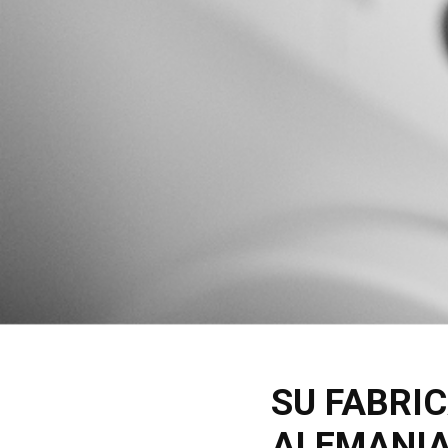
​SU FABR
ALEMANIA