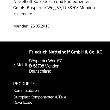
Nettelhoff Kollektoren und Komponenten
GmbH, Bösperder Weg 57, D-58708 Menden
zu senden.
Menden, 25.05.2018
Friedrich Nettelhoff GmbH & Co. KG
Bösperder Weg 57
E-Mobilität
D-58708 Menden
Deutschland
PRODUKTE
Kommutatoren
Duroplast Komponenten & Teile
Downloads