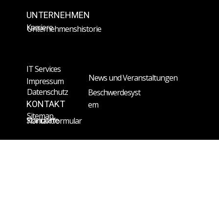
UNTERNEHMEN
Karriere
Unternehmenshistorie
IT Services
News und Veranstaltungen
Impressum
Datenschutz
Beschwerdesyst
KONTAKT
em
Sitemap
Standorte
Kontaktformular