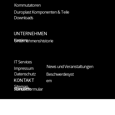
Kommutatoren
Duroplast Komponenten & Teile
Downloads
UNTERNEHMEN
Karriere
Unternehmenshistorie
IT Services
News und Veranstaltungen
Impressum
Datenschutz
Beschwerdesyst
KONTAKT
em
Sitemap
Standorte
Kontaktformular