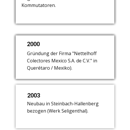
Lichte verläßt das Unternehmen.
Kommutatoren.
1969.
1991
2000
1979
Kauf eines Kommutatorherstellers in
Verkauf der Leuchtenproduktion.
Gründung der Firma "Nettelhoff
Seligenthal (Thüringen).
Konzentration auf die Herstellung von
Colectores Mexico S.A. de C.V." in
Kommutatoren.
Querétaro / Mexiko).
2003
Neubau in Steinbach-Hallenberg
bezogen (Werk Seligenthal).