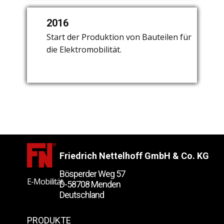
2016
2003
2008
Start der Produktion von Bauteilen für
Gründung der "Nettelhoff
Start der Serienproduktion von
die Elektromobilität.
Commutators & Components Shanghai
Duroplastkomponenten.
Ltd." in Shanghai / China.
Friedrich Nettelhoff GmbH & Co. KG
Bösperder Weg 57
E-Mobilität
D-58708 Menden
Deutschland
News und Veranstaltungen
PRODUKTE