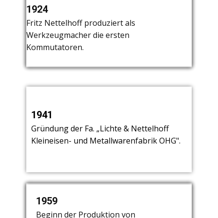
Fritz Nettelhoff verläßt das
1924
1927
1932
Unternehmen.
Fritz Nettelhoff produziert als
Gründung der Fa. „Menke & Co" durch
Werkzeugmacher die ersten
die drei Freunde Menke, Kersting und
Kommutatoren.
Nettelhoff.
1941
Gründung der Fa. „Lichte & Nettelhoff
Kleineisen- und Metallwarenfabrik OHG".
1950
1959
1962
Start der Leuchtenproduktion. Herr
Beginn der Produktion von
Produktion von Kaffeemaschinen bis