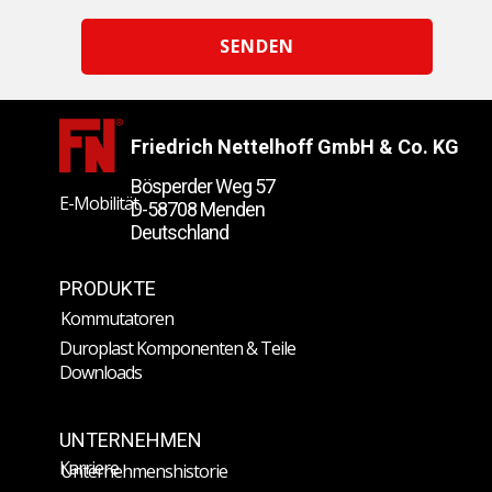
SENDEN
Friedrich Nettelhoff GmbH & Co. KG
Bösperder Weg 57
E-Mobilität
D-58708 Menden
Deutschland
PRODUKTE
Kommutatoren
Duroplast Komponenten & Teile
Downloads
UNTERNEHMEN
Karriere
Unternehmenshistorie